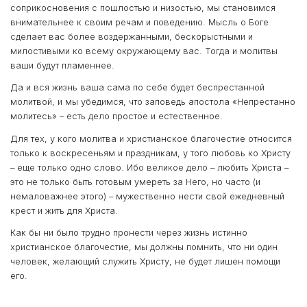
соприкосновения с пошлостью и низостью, мы становимся
внимательнее к своим речам и поведению. Мысль о Боге
сделает вас более воздержанными, бескорыстными и
милостивыми ко всему окружающему вас. Тогда и молитвы
ваши будут пламеннее.
Да и вся жизнь ваша сама по себе будет беспрестанной
молитвой, и мы убедимся, что заповедь апостола «Непрестанно
молитесь» – есть дело простое и естественное.
Для тех, у кого молитва и христианское благочестие относится
только к воскресеньям и праздникам, у того любовь ко Христу
– еще только одно слово. Ибо великое дело – любить Христа –
это не только быть готовым умереть за Него, но часто (и
немаловажнее этого) – мужественно нести свой ежедневный
крест и жить для Христа.
Как бы ни было трудно пронести через жизнь истинно
христианское благочестие, мы должны помнить, что ни один
человек, желающий служить Христу, не будет лишен помощи
его.