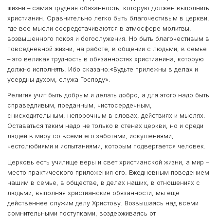
жизни – самая трудная обязанность, которую должен выполнить
христианин. Сравнительно легко быть благочестивым в церкви,
где все мысли сосредотачиваются в атмосфере молитвы,
возвышенного покоя и богослужения. Но быть благочестивым в
повседневной жизни, на работе, в общении с людьми, в семье
– это великая трудность в обязанностях христианина, которую
должно исполнять. Ибо сказано:«Будьте прилежны в делах и
усердны духом, служа Господу».
Религия учит быть добрым и делать добро, а для этого надо быть
справедливым, преданным, чистосердечным,
снисходительным, непорочным в словах, действиях и мыслях.
Оставаться таким надо не только в стенах церкви, но и среди
людей в миру со всеми его заботами, искушениями,
честолюбиями и испытаниями, которым подвергается человек.
Церковь есть училище веры и свет христианской жизни, а мир –
место практического приложения его. Ежедневным поведением
нашим в семье, в обществе, в делах наших, в отношениях с
людьми, выполняя христианские обязанности, мы еще
действеннее служим делу Христову. Возвышаясь над всеми
сомнительными поступками, воздерживаясь от